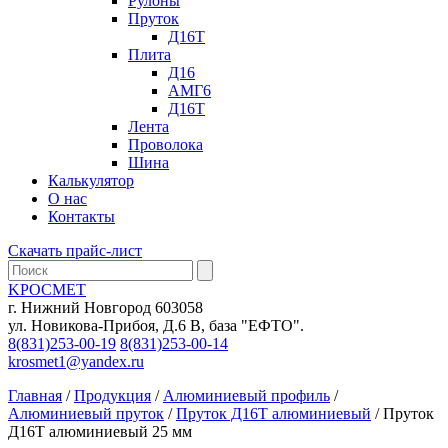
Рулоны
Пруток
Д16Т
Плита
Д16
АМГ6
Д16Т
Лента
Проволока
Шина
Калькулятор
О нас
Контакты
Скачать прайс-лист
KРОСМЕТ
г. Нижний Новгород 603058
ул. Новикова-Прибоя, Д.6 В, база "ЕФТО".
8(831)253-00-19
8(831)253-00-14
krosmet1@yandex.ru
Главная
/
Продукция
/
Алюминиевый профиль
/
Алюминиевый пруток
/
Пруток Д16Т алюминиевый
/ Пруток
Д16Т алюминиевый 25 мм