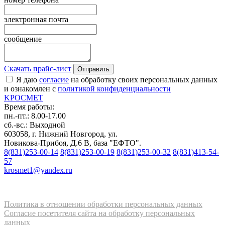
электронная почта
сообщение
Скачать прайс-лист
Отправить
Я даю
согласие
на обработку своих персональных данных
и ознакомлен с
политикой конфиденциальности
K
РОС
М
ЕТ
Время работы:
пн.-пт.: 8.00-17.00
сб.-вс.: Выходной
603058, г. Нижний Новгород, ул.
Новикова-Прибоя, Д.6 В, база "ЕФТО".
8(831)253-00-14
8(831)253-00-19
8(831)253-00-32
8(831)413-54-
57
krosmet1@yandex.ru
Политика в отношении обработки персональных данных
Согласие посетителя сайта на обработку персональных
данных