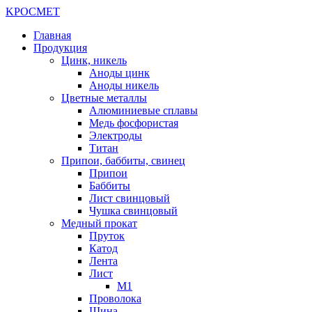
K
РОС
М
ЕТ
Главная
Продукция
Цинк, никель
Аноды цинк
Аноды никель
Цветные металлы
Алюминиевые сплавы
Медь фосфористая
Электроды
Титан
Припои, баббиты, свинец
Припои
Баббиты
Лист свинцовый
Чушка свинцовый
Медный прокат
Пруток
Катод
Лента
Лист
М1
Проволока
Шина