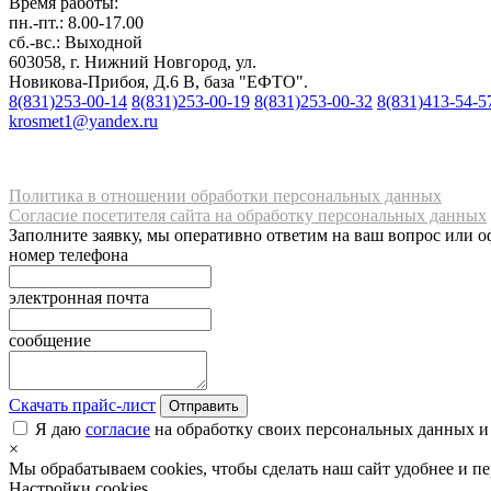
Время работы:
пн.-пт.: 8.00-17.00
сб.-вс.: Выходной
603058, г. Нижний Новгород, ул.
Новикова-Прибоя, Д.6 В, база "ЕФТО".
8(831)253-00-14
8(831)253-00-19
8(831)253-00-32
8(831)413-54-5
krosmet1@yandex.ru
Политика в отношении обработки персональных данных
Согласие посетителя сайта на обработку персональных данных
Заполните заявку, мы оперативно ответим на ваш вопрос или о
номер телефона
электронная почта
сообщение
Скачать прайс-лист
Отправить
Я даю
согласие
на обработку своих персональных данных и
×
Мы обрабатываем cookies, чтобы сделать наш сайт удобнее и п
Настройки cookies