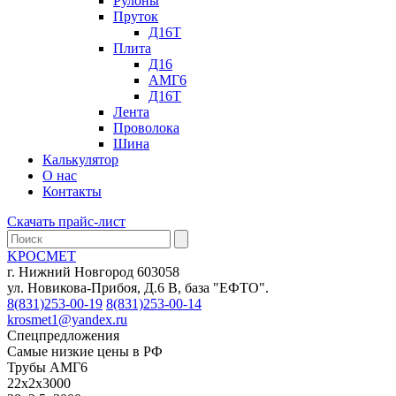
Рулоны
Пруток
Д16Т
Плита
Д16
АМГ6
Д16Т
Лента
Проволока
Шина
Калькулятор
О нас
Контакты
Скачать прайс-лист
KРОСМЕТ
г. Нижний Новгород 603058
ул. Новикова-Прибоя, Д.6 В, база "ЕФТО".
8(831)253-00-19
8(831)253-00-14
krosmet1@yandex.ru
Спецпредложения
Самые низкие цены в РФ
Трубы АМГ6
22х2х3000