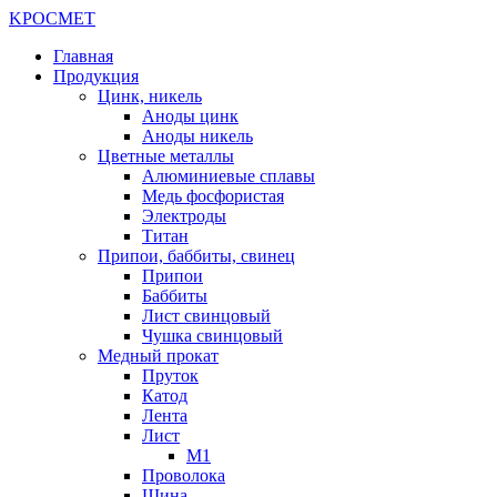
K
РОС
М
ЕТ
Главная
Продукция
Цинк, никель
Аноды цинк
Аноды никель
Цветные металлы
Алюминиевые сплавы
Медь фосфористая
Электроды
Титан
Припои, баббиты, свинец
Припои
Баббиты
Лист свинцовый
Чушка свинцовый
Медный прокат
Пруток
Катод
Лента
Лист
М1
Проволока
Шина