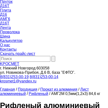
Пруток
Д16Т
Плита
Д16
АМГ6
Д16Т
Лента
Проволока
Шина
Калькулятор
О нас
Контакты
Скачать прайс-лист
KРОСМЕТ
г. Нижний Новгород 603058
ул. Новикова-Прибоя, Д.6 В, база "ЕФТО".
8(831)253-00-19
8(831)253-00-14
krosmet1@yandex.ru
Главная
/
Продукция
/
Прокат из алюминия
/
Лист
алюминиевый
/
Рифленый
/
АМГ2М 0,5мм(1,2х3) 84,6 кг
Рифленый алюминиевый