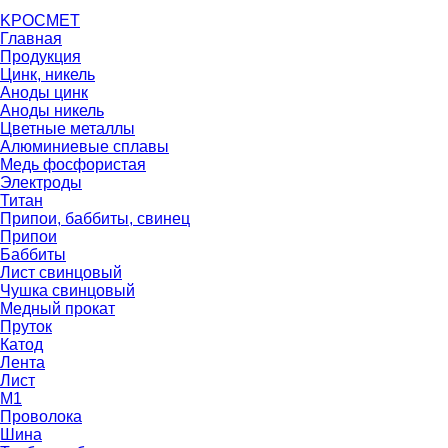
K
РОС
М
ЕТ
Главная
Продукция
Цинк, никель
Аноды цинк
Аноды никель
Цветные металлы
Алюминиевые сплавы
Медь фосфористая
Электроды
Титан
Припои, баббиты, свинец
Припои
Баббиты
Лист свинцовый
Чушка свинцовый
Медный прокат
Пруток
Катод
Лента
Лист
М1
Проволока
Шина