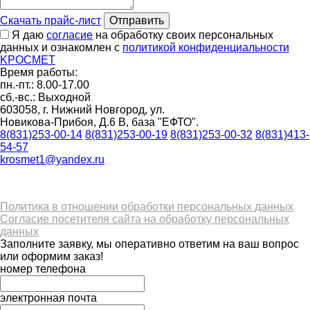
Скачать прайс-лист
Отправить
Я даю
согласие
на обработку своих персональных
данных и ознакомлен с
политикой конфиденциальности
K
РОС
М
ЕТ
Время работы:
пн.-пт.: 8.00-17.00
сб.-вс.: Выходной
603058, г. Нижний Новгород, ул.
Новикова-Прибоя, Д.6 В, база "ЕФТО".
8(831)253-00-14
8(831)253-00-19
8(831)253-00-32
8(831)413-
54-57
krosmet1@yandex.ru
Политика в отношении обработки персональных данных
Согласие посетителя сайта на обработку персональных
данных
Заполните заявку, мы оперативно ответим на ваш вопрос
или оформим заказ!
номер телефона
электронная почта