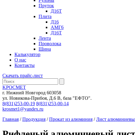
Рулоны
Пруток
Д16Т
Плита
Д16
АМГ6
Д16Т
Лента
Проволока
Шина
Калькулятор
О нас
Контакты
Скачать прайс-лист
KРОСМЕТ
г. Нижний Новгород 603058
ул. Новикова-Прибоя, Д.6 В, база "ЕФТО".
8(831)253-00-19
8(831)253-00-14
krosmet1@yandex.ru
Главная
/
Продукция
/
Прокат из алюминия
/
Лист алюминиевы
Рифленый алюминиевый лист А