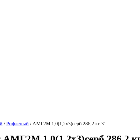
й
/
Рифленый
/
АМГ2М 1,0(1,2х3)серб 286,2 кг 31
МГ2М 1,0(1,2х3)серб 286,2 кг