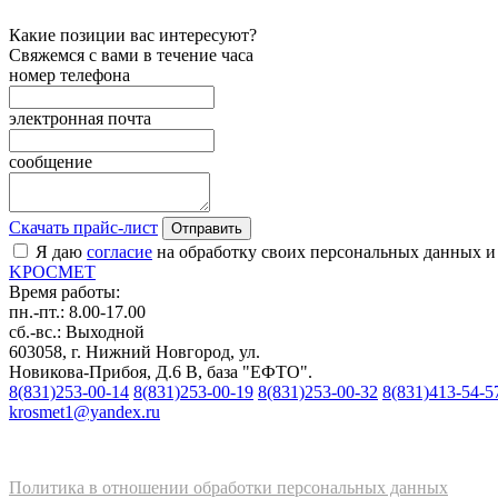
Какие позиции вас интересуют?
Свяжемся с вами в течение часа
номер телефона
электронная почта
сообщение
Скачать прайс-лист
Отправить
Я даю
согласие
на обработку своих персональных данных и
K
РОС
М
ЕТ
Время работы:
пн.-пт.: 8.00-17.00
сб.-вс.: Выходной
603058, г. Нижний Новгород, ул.
Новикова-Прибоя, Д.6 В, база "ЕФТО".
8(831)253-00-14
8(831)253-00-19
8(831)253-00-32
8(831)413-54-5
krosmet1@yandex.ru
Политика в отношении обработки персональных данных