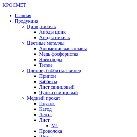
K
РОС
М
ЕТ
Главная
Продукция
Цинк, никель
Аноды цинк
Аноды никель
Цветные металлы
Алюминиевые сплавы
Медь фосфористая
Электроды
Титан
Припои, баббиты, свинец
Припои
Баббиты
Лист свинцовый
Чушка свинцовый
Медный прокат
Пруток
Катод
Лента
Лист
М1
Проволока
Шина