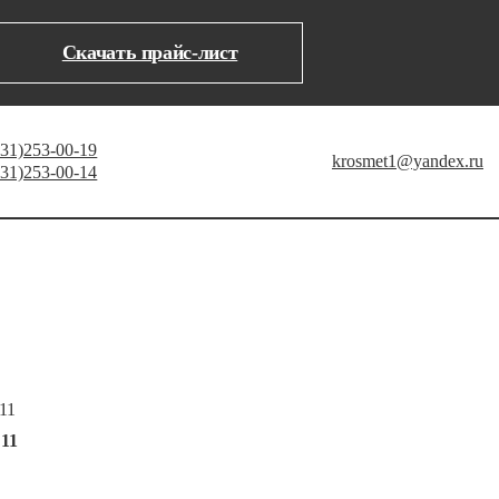
Скачать прайс-лист
831)253-00-19
krosmet1@yandex.ru
831)253-00-14
11