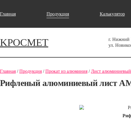
Главная
Продукция
Калькулятор
KРОСМЕТ
г. Нижний
ул. Новико
Главная
/
Продукция
/
Прокат из алюминия
/
Лист алюминиевый
Рифленый алюминиевый лист АМГ2
Риф