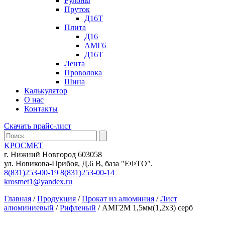
Рулоны
Пруток
Д16Т
Плита
Д16
АМГ6
Д16Т
Лента
Проволока
Шина
Калькулятор
О нас
Контакты
Скачать прайс-лист
KРОСМЕТ
г. Нижний Новгород 603058
ул. Новикова-Прибоя, Д.6 В, база "ЕФТО".
8(831)253-00-19
8(831)253-00-14
krosmet1@yandex.ru
Главная
/
Продукция
/
Прокат из алюминия
/
Лист
алюминиевый
/
Рифленый
/
АМГ2М 1,5мм(1,2х3) серб