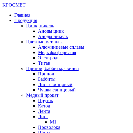
K
РОС
М
ЕТ
Главная
Продукция
Цинк, никель
Аноды цинк
Аноды никель
Цветные металлы
Алюминиевые сплавы
Медь фосфористая
Электроды
Титан
Припои, баббиты, свинец
Припои
Баббиты
Лист свинцовый
Чушка свинцовый
Медный прокат
Пруток
Катод
Лента
Лист
М1
Проволока
Шина