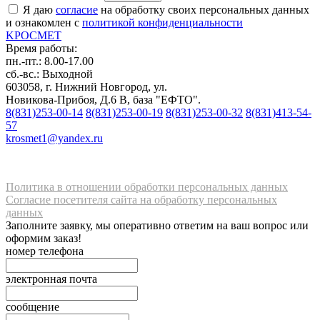
Я даю
согласие
на обработку своих персональных данных
и ознакомлен с
политикой конфиденциальности
K
РОС
М
ЕТ
Время работы:
пн.-пт.: 8.00-17.00
сб.-вс.: Выходной
603058, г. Нижний Новгород, ул.
Новикова-Прибоя, Д.6 В, база "ЕФТО".
8(831)253-00-14
8(831)253-00-19
8(831)253-00-32
8(831)413-54-
57
krosmet1@yandex.ru
Политика в отношении обработки персональных данных
Согласие посетителя сайта на обработку персональных
данных
Заполните заявку, мы оперативно ответим на ваш вопрос или
оформим заказ!
номер телефона
электронная почта
сообщение