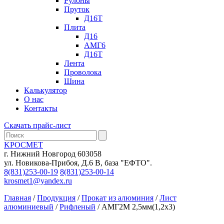
Рулоны
Пруток
Д16Т
Плита
Д16
АМГ6
Д16Т
Лента
Проволока
Шина
Калькулятор
О нас
Контакты
Скачать прайс-лист
KРОСМЕТ
г. Нижний Новгород 603058
ул. Новикова-Прибоя, Д.6 В, база "ЕФТО".
8(831)253-00-19
8(831)253-00-14
krosmet1@yandex.ru
Главная
/
Продукция
/
Прокат из алюминия
/
Лист
алюминиевый
/
Рифленый
/
АМГ2М 2,5мм(1,2х3)