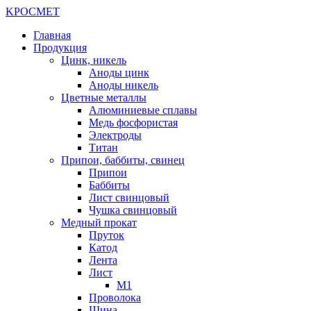
K
РОС
М
ЕТ
Главная
Продукция
Цинк, никель
Аноды цинк
Аноды никель
Цветные металлы
Алюминиевые сплавы
Медь фосфористая
Электроды
Титан
Припои, баббиты, свинец
Припои
Баббиты
Лист свинцовый
Чушка свинцовый
Медный прокат
Пруток
Катод
Лента
Лист
М1
Проволока
Шина