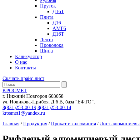
Рулоны
Пруток
Д16Т
Плита
Д16
АМГ6
Д16Т
Лента
Проволока
Шина
Калькулятор
О нас
Контакты
Скачать прайс-лист
KРОСМЕТ
г. Нижний Новгород 603058
ул. Новикова-Прибоя, Д.6 В, база "ЕФТО".
8(831)253-00-19
8(831)253-00-14
krosmet1@yandex.ru
Главная
/
Продукция
/
Прокат из алюминия
/
Лист алюминиевы
Рифленый алюминиевый лист А