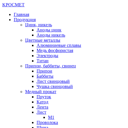
K
РОС
М
ЕТ
Главная
Продукция
Цинк, никель
Аноды цинк
Аноды никель
Цветные металлы
Алюминиевые сплавы
Медь фосфористая
Электроды
Титан
Припои, баббиты, свинец
Припои
Баббиты
Лист свинцовый
Чушка свинцовый
Медный прокат
Пруток
Катод
Лента
Лист
М1
Проволока
Шина