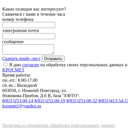
Какие позиции вас интересуют?
Свяжемся с вами в течение часа
номер телефона
электронная почта
сообщение
Скачать прайс-лист
Отправить
Я даю
согласие
на обработку своих персональных данных и
K
РОС
М
ЕТ
Время работы:
пн.-пт.: 8.00-17.00
сб.-вс.: Выходной
603058, г. Нижний Новгород, ул.
Новикова-Прибоя, Д.6 В, база "ЕФТО".
8(831)253-00-14
8(831)253-00-19
8(831)253-00-32
8(831)413-54-5
krosmet1@yandex.ru
Политика в отношении обработки персональных данных