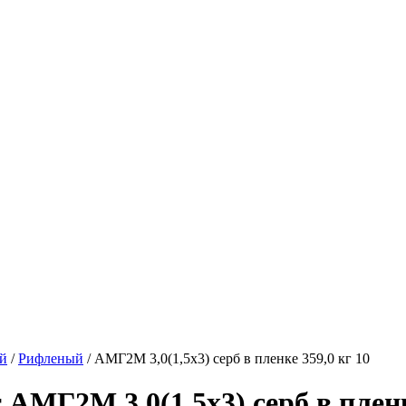
й
/
Рифленый
/
АМГ2М 3,0(1,5х3) серб в пленке 359,0 кг 10
МГ2М 3,0(1,5х3) серб в пленке