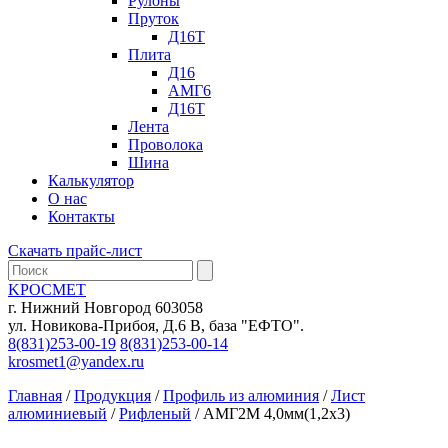
Рулоны
Пруток
Д16Т
Плита
Д16
АМГ6
Д16Т
Лента
Проволока
Шина
Калькулятор
О нас
Контакты
Скачать прайс-лист
KРОСМЕТ
г. Нижний Новгород 603058
ул. Новикова-Прибоя, Д.6 В, база "ЕФТО".
8(831)253-00-19
8(831)253-00-14
krosmet1@yandex.ru
Главная
/
Продукция
/
Профиль из алюминия
/
Лист
алюминиевый
/
Рифленый
/
АМГ2М 4,0мм(1,2х3)