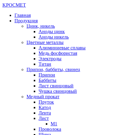
K
РОС
М
ЕТ
Главная
Продукция
Цинк, никель
Аноды цинк
Аноды никель
Цветные металлы
Алюминиевые сплавы
Медь фосфористая
Электроды
Титан
Припои, баббиты, свинец
Припои
Баббиты
Лист свинцовый
Чушка свинцовый
Медный прокат
Пруток
Катод
Лента
Лист
М1
Проволока
Шина