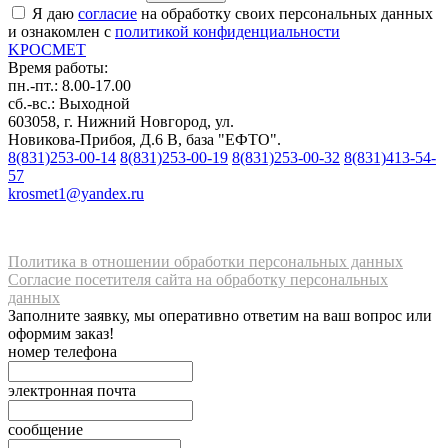
Я даю
согласие
на обработку своих персональных данных
и ознакомлен с
политикой конфиденциальности
K
РОС
М
ЕТ
Время работы:
пн.-пт.: 8.00-17.00
сб.-вс.: Выходной
603058, г. Нижний Новгород, ул.
Новикова-Прибоя, Д.6 В, база "ЕФТО".
8(831)253-00-14
8(831)253-00-19
8(831)253-00-32
8(831)413-54-
57
krosmet1@yandex.ru
Политика в отношении обработки персональных данных
Согласие посетителя сайта на обработку персональных
данных
Заполните заявку, мы оперативно ответим на ваш вопрос или
оформим заказ!
номер телефона
электронная почта
сообщение