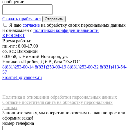
сообщение
Скачать прайс-лист
Отправить
Я даю
согласие
на обработку своих персональных данных
и ознакомлен с
политикой конфиденциальности
K
РОС
М
ЕТ
Время работы:
пн.-пт.: 8.00-17.00
сб.-вс.: Выходной
603058, г. Нижний Новгород, ул.
Новикова-Прибоя, Д.6 В, база "ЕФТО".
8(831)253-00-14
8(831)253-00-19
8(831)253-00-32
8(831)413-54-
57
krosmet1@yandex.ru
Политика в отношении обработки персональных данных
Согласие посетителя сайта на обработку персональных
данных
Заполните заявку, мы оперативно ответим на ваш вопрос или
оформим заказ!
номер телефона