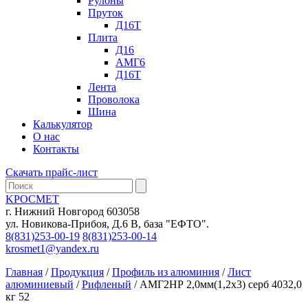
Рулоны
Пруток
Д16Т
Плита
Д16
АМГ6
Д16Т
Лента
Проволока
Шина
Калькулятор
О нас
Контакты
Скачать прайс-лист
KРОСМЕТ
г. Нижний Новгород 603058
ул. Новикова-Прибоя, Д.6 В, база "ЕФТО".
8(831)253-00-19
8(831)253-00-14
krosmet1@yandex.ru
Главная
/
Продукция
/
Профиль из алюминия
/
Лист
алюминиевый
/
Рифленый
/
АМГ2НР 2,0мм(1,2х3) серб 4032,0
кг 52