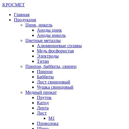
K
РОС
М
ЕТ
Главная
Продукция
Цинк, никель
Аноды цинк
Аноды никель
Цветные металлы
Алюминиевые сплавы
Медь фосфористая
Электроды
Титан
Припои, баббиты, свинец
Припои
Баббиты
Лист свинцовый
Чушка свинцовый
Медный прокат
Пруток
Катод
Лента
Лист
М1
Проволока
Шина