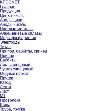
K
РОС
М
ЕТ
Главная
Продукция
Цинк, никель
Аноды цинк
Аноды никель
Цветные металлы
Алюминиевые сплавы
Медь фосфористая
Электроды
Титан
Припои, баббиты, свинец
Припои
Баббиты
Лист свинцовый
Чушка свинцовый
Медный прокат
Пруток
Катод
Лента
Лист
М1
Проволока
Шина
Труба, трубка