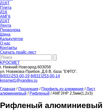
Д16Т
Плита
Д16
АМГ6
Д16Т
Лента
Проволока
Шина
Калькулятор
О нас
Контакты
Скачать прайс-лист
KРОСМЕТ
г. Нижний Новгород 603058
ул. Новикова-Прибоя, Д.6 В, база "ЕФТО".
8(831)253-00-19
8(831)253-00-14
krosmet1@yandex.ru
Главная
/
Продукция
/
Профиль из алюминия
/
Лист
алюминиевый
/
Рифленый
/
АМГ2НР 2,5мм(1,2х3)
Рифленый алюминиевый