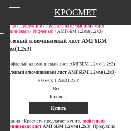
K
РОС
М
ЕТ
Главная
/
Продукция
/
Профиль из алюминия
/
Лист
алюминиевый
/
Рифленый
/
АМГ6БМ 1,2мм(1,2х3)
Рифленый алюминиевый лист АМГ6БМ
1,2мм(1,2х3)
Рифленый алюминиевый лист АМГ6БМ 1,2мм(1,2х3)
Размер: 1,2мм(1,2х3)
Вес: -
Кол-во: -
Купить
Компания «Кросмет» предлагает купить
рифленый
алюминиевый лист
АМГ6БМ 1,2мм(1,2х3)
. Продукция