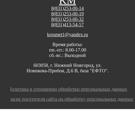
K
М
8(831)253-00-14
8(831)253-00-19
8(831)253-00-32
8(831)413-54-57
krosmet1@yandex.ru
Время работы:
пн.-пт.: 8.00-17.00
сб.-вс.: Выходной
603058, г. Нижний Новгород, ул.
Новикова-Прибоя, Д.6 В, база "ЕФТО".
Политика в отношении обработки персональных данных
Согласие посетителя сайта на обработку персональных данных
Заполните заявку, мы оперативно ответим на
ваш вопрос или оформим заказ!