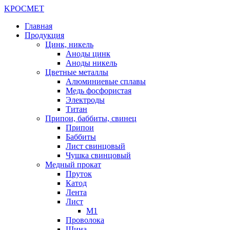
K
РОС
М
ЕТ
Главная
Продукция
Цинк, никель
Аноды цинк
Аноды никель
Цветные металлы
Алюминиевые сплавы
Медь фосфористая
Электроды
Титан
Припои, баббиты, свинец
Припои
Баббиты
Лист свинцовый
Чушка свинцовый
Медный прокат
Пруток
Катод
Лента
Лист
М1
Проволока
Шина