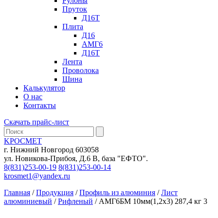
Рулоны
Пруток
Д16Т
Плита
Д16
АМГ6
Д16Т
Лента
Проволока
Шина
Калькулятор
О нас
Контакты
Скачать прайс-лист
KРОСМЕТ
г. Нижний Новгород 603058
ул. Новикова-Прибоя, Д.6 В, база "ЕФТО".
8(831)253-00-19
8(831)253-00-14
krosmet1@yandex.ru
Главная
/
Продукция
/
Профиль из алюминия
/
Лист
алюминиевый
/
Рифленый
/
АМГ6БМ 10мм(1,2х3) 287,4 кг 3