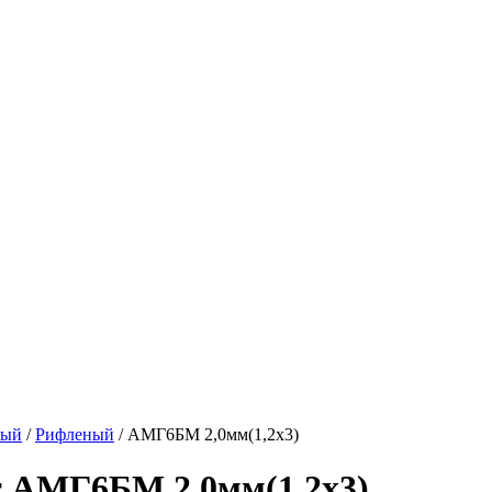
вый
/
Рифленый
/
АМГ6БМ 2,0мм(1,2х3)
 АМГ6БМ 2,0мм(1,2х3)