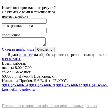
Какие позиции вас интересуют?
Свяжемся с вами в течение часа
номер телефона
электронная почта
сообщение
Скачать прайс-лист
Отправить
Я даю
согласие
на обработку своих персональных данных и
K
РОС
М
ЕТ
Время работы:
пн.-пт.: 8.00-17.00
сб.-вс.: Выходной
603058, г. Нижний Новгород, ул.
Новикова-Прибоя, Д.6 В, база "ЕФТО".
8(831)253-00-14
8(831)253-00-19
8(831)253-00-32
8(831)413-54-5
krosmet1@yandex.ru
Политика в отношении обработки персональных данных