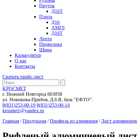
Рулоны
Пруток
Д16Т
Плита
Д16
АМГ6
Д16Т
Лента
Проволока
Шина
Калькулятор
О нас
Контакты
Скачать прайс-лист
KРОСМЕТ
г. Нижний Новгород 603058
ул. Новикова-Прибоя, Д.6 В, база "ЕФТО".
8(831)253-00-19
8(831)253-00-14
krosmet1@yandex.ru
Главная
/
Продукция
/
Профиль из алюминия
/
Лист алюминие
Рифленый алюминиевый лист