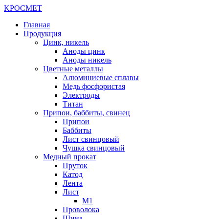
K
РОС
М
ЕТ
Главная
Продукция
Цинк, никель
Аноды цинк
Аноды никель
Цветные металлы
Алюминиевые сплавы
Медь фосфористая
Электроды
Титан
Припои, баббиты, свинец
Припои
Баббиты
Лист свинцовый
Чушка свинцовый
Медный прокат
Пруток
Катод
Лента
Лист
М1
Проволока
Шина