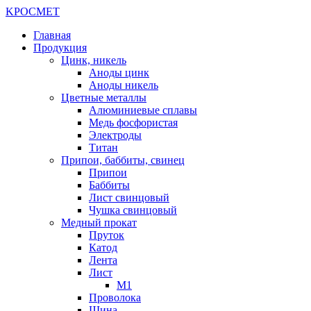
K
РОС
М
ЕТ
Главная
Продукция
Цинк, никель
Аноды цинк
Аноды никель
Цветные металлы
Алюминиевые сплавы
Медь фосфористая
Электроды
Титан
Припои, баббиты, свинец
Припои
Баббиты
Лист свинцовый
Чушка свинцовый
Медный прокат
Пруток
Катод
Лента
Лист
М1
Проволока
Шина