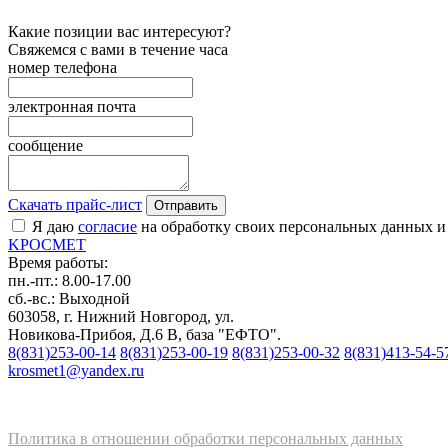
Какие позиции вас интересуют?
Свяжемся с вами в течение часа
номер телефона
электронная почта
сообщение
Скачать прайс-лист
Отправить
Я даю
согласие
на обработку своих персональных данных и
K
РОС
М
ЕТ
Время работы:
пн.-пт.: 8.00-17.00
сб.-вс.: Выходной
603058, г. Нижний Новгород, ул.
Новикова-Прибоя, Д.6 В, база "ЕФТО".
8(831)253-00-14
8(831)253-00-19
8(831)253-00-32
8(831)413-54-5
krosmet1@yandex.ru
Политика в отношении обработки персональных данных