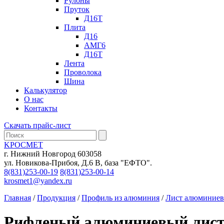
Рулоны
Пруток
Д16Т
Плита
Д16
АМГ6
Д16Т
Лента
Проволока
Шина
Калькулятор
О нас
Контакты
Скачать прайс-лист
KРОСМЕТ
г. Нижний Новгород 603058
ул. Новикова-Прибоя, Д.6 В, база "ЕФТО".
8(831)253-00-19
8(831)253-00-14
krosmet1@yandex.ru
Главная
/
Продукция
/
Профиль из алюминия
/
Лист алюминие
Рифленый алюминиевый лист